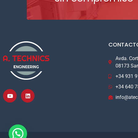
CONTACT
Avda. Cort
08173 San
+34 931 9
+34 640 7
info@atec